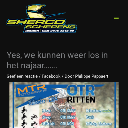
Spring
de
naar
inhoud
de
inhoud
Yes, we kunnen weer los in
het najaar…….
Geef een reactie
/
Facebook
/ Door
Philippe Pappaert