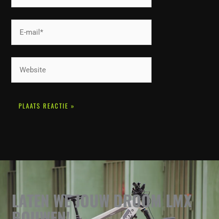
E-
mail*
Website
LATEN WE JOUW DROOM LMX
BOUWEN!