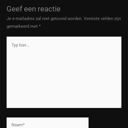
Geef een reactie
Je e-mailadres zal niet getoond worden.
Vereiste velden zijn
gemarkeerd met
*
Typ
hier...
Naam*