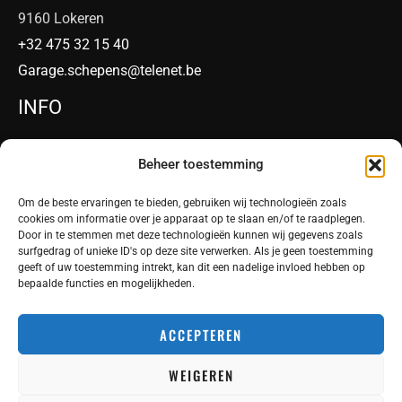
9160 Lokeren
+32 475 32 15 40
Garage.schepens@telenet.be
INFO
Website Sherco
Beheer toestemming
Website VENT
Website LMX Bikes
Om de beste ervaringen te bieden, gebruiken wij technologieën zoals
cookies om informatie over je apparaat op te slaan en/of te raadplegen.
Prijslijst Sherco België
Door in te stemmen met deze technologieën kunnen wij gegevens zoals
Prijslijst Vent België
surfgedrag of unieke ID's op deze site verwerken. Als je geen toestemming
geeft of uw toestemming intrekt, kan dit een nadelige invloed hebben op
bepaalde functies en mogelijkheden.
ACCEPTEREN
WEIGEREN