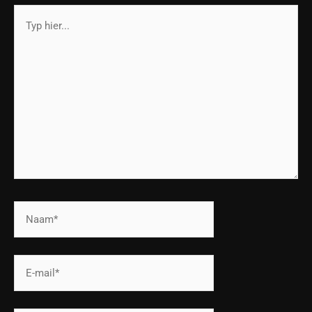
Typ
hier...
Naam*
E-
mail*