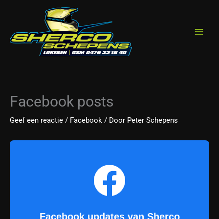
Spring
de
naar
inhoud
de
inhoud
Facebook posts
Geef een reactie
/
Facebook
/ Door
Peter Schepens
Facebook updates van Sherco