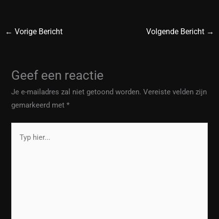
←
Vorige Bericht
Volgende Bericht
→
Geef een reactie
Je e-mailadres zal niet getoond worden.
Vereiste velden zijn
gemarkeerd met
*
Typ
hier...