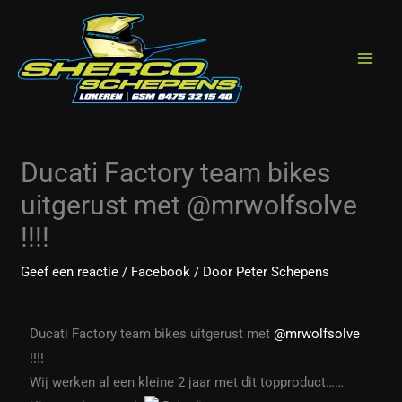
Spring
de
naar
inhoud
de
inhoud
Ducati Factory team bikes
uitgerust met @mrwolfsolve
!!!!
Geef een reactie
/
Facebook
/ Door
Peter Schepens
Ducati Factory team bikes uitgerust met
@mrwolfsolve
!!!!
Wij werken al een kleine 2 jaar met dit topproduct……