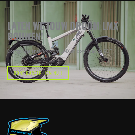
LATEN WE JOUW DROOM LMX
BOUWEN!
Configureer snel je droom LMX en download de PDF
CONFIGUREER HEM NU !