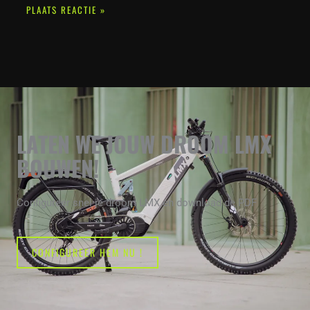
LATEN WE JOUW DROOM LMX
BOUWEN!
Configureer snel je droom LMX en download de PDF
CONFIGUREER HEM NU !