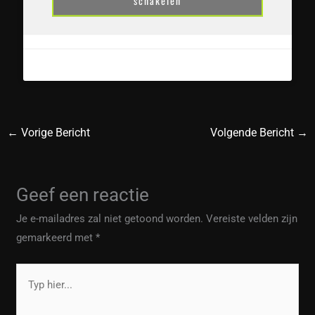
schakelen
←
Vorige Bericht
Volgende Bericht
→
Geef een reactie
Je e-mailadres zal niet getoond worden.
Vereiste velden zijn
gemarkeerd met
*
Typ
hier...