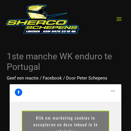
Spring
de
naar
inhoud
de
inhoud
1ste manche WK enduro te
Portugal
Geef een reactie
/
Facebook
/ Door
Peter Schepens
Klik om marketing cookies te
accepteren en deze inhoud in te